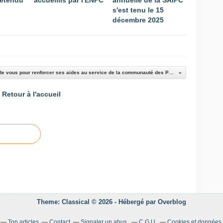
 étendu
accueillis par l'ENPC
annuelle de la SAIPC
s'est tenu le 15
décembre 2025
la SAIPC a besoin de vous pour renforcer ses aides au service de la communauté des Ponts
Retour à l'accueil
Theme: Classical © 2026 -
Hébergé par
Overblog
Top articles
Contact
Signaler un abus
C.G.U.
Cookies et données