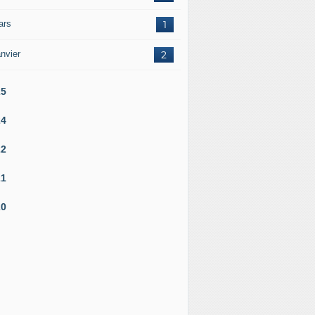
ars
1
nvier
2
25
24
22
21
20