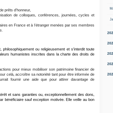
M
 de prêts d’honneur,
nisation de colloques, conférences, journées, cycles et
Ja
taires en France et à l'étranger menées par ses membres
e.
20
20
t, philosophiquement ou religieusement et s’interdit toute
20
 valeurs humanistes inscrites dans la charte des droits de
20
actions pour mieux mobiliser son patrimoine financier de
20
pour celà, accroître sa notoriété tant pour être informée de
urrait fournir une aide que pour attirer davantage de
érêt et sans garanties ou, exceptionnellement des dons,
ar bénéficiaire sauf exception motivée. Elle veille au bon