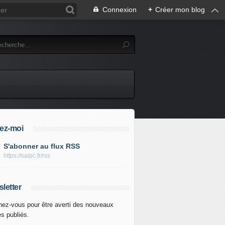
Connexion
+
Créer mon blog
ez-moi
S'abonner au flux RSS
https://saipc.fr/rss
letter
ez-vous pour être averti des nouveaux
es publiés.