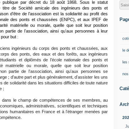
é publique par décret du 18 août 1868. Sous le statut
le titre de Société amicale des ingénieurs des ponts et
n d’être de l’association est la solidarité au profit des
Pag
tionale des ponts et chaussées (ENPC), et aux IPEF de
arité matérielle ou morale, quelle que soit leur position
non partie de l'association, ainsi qu'aux personnes à leur
 pour but
:
coti
anciens ingénieurs du corps des ponts et chaussées, aux
le d
corps des ponts, des eaux et des forêts, aux ingénieurs
tudiants et diplômés de l’école nationale des ponts et
les 
é matérielle ou morale, quelle que soit leur position
 non partie de l'association, ainsi qu'aux personnes se
nos
rge ; d’autre part et plus généralement, d'assister les uns
s de solidarité dans les situations difficiles de toute nature
Caté
e ;
uer, dans le champ de compétences de ses membres, au
Arch
nomiques, administratives, scientifiques et techniques
tions humanitaires en France et à l'étranger menées par
20
compétence.
Ju