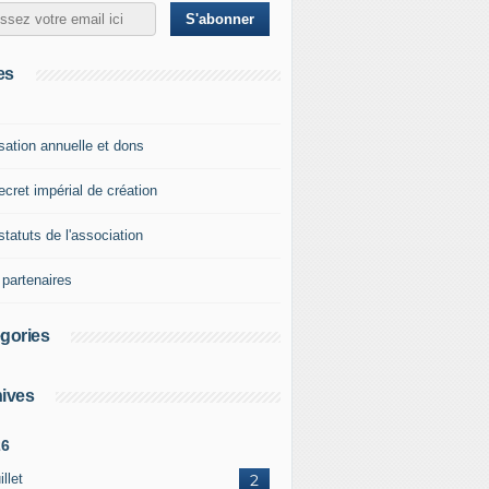
es
sation annuelle et dons
ecret impérial de création
statuts de l'association
 partenaires
gories
ives
26
illet
2