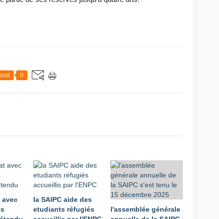
post
0
t avec
la SAIPC aide des
ts
etudiants réfugiés
l'assemblée générale