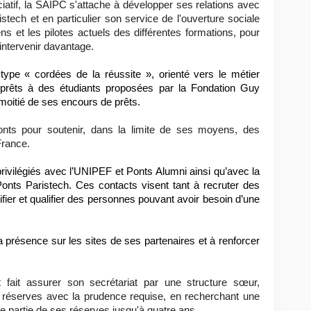
iatif, la SAIPC s'attache à développer ses relations avec
istech et en particulier son service de l'ouverture sociale
ns et les pilotes actuels des différentes formations, pour
intervenir davantage.
 type « cordées de la réussite », orienté vers le métier
es prêts à des étudiants proposées par la Fondation Guy
a moitié de ses encours de prêts.
onts pour soutenir, dans la limite de ses moyens, des
France.
privilégiés avec l’UNIPEF et Ponts Alumni ainsi qu’avec la
onts Paristech. Ces contacts visent tant à recruter des
ier et qualifier des personnes pouvant avoir besoin d’une
a présence sur les sites de ses partenaires et à renforcer
t fait assurer son secrétariat par une structure sœur,
s réserves avec la prudence requise, en recherchant une
 partie de ses réserves jusqu'à quatre ans.