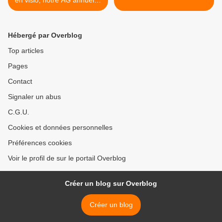
en visio, notre AG annuelle,
connectez -vous ! Pensez à
renouveler votre cotisation
ou à faire un don Voir
Hébergé par Overblog
l'article posté début d'année
!
Top articles
Pages
Contact
Signaler un abus
C.G.U.
Cookies et données personnelles
Préférences cookies
Voir le profil de sur le portail Overblog
Créer un blog sur Overblog
Créer un blog