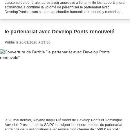
L'assemblée générale, après avoir approuvé à l'unanimité les rapports moral
et financier, a confirmé la volonté de pérenniser le partenariat avec
Develop'Ponts et son soutien au chantier humanitaire annuel, y compris un
soutien à la direction de l'enseignement...
le partenariat avec Develop Ponts renouvelé
Publié le 20/01/2026 à 13:30
le 28 mai dernier, Rayane Iraqui Président de Develop Ponts et Dominique
Auverlot, Président de la SAIPC ont signé le renouvellement du partenariat
entre nos deux associations avec remise d'un cheque de 1500 € au profit du