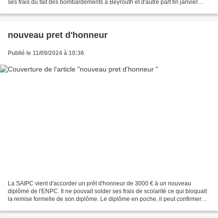
ses frais du fait des bombardements à Beyrouth et d'autre part fin janvier
2025 à une Afghane, membre...
nouveau pret d'honneur
Publié le 11/09/2024 à 10:36
La SAIPC vient d'accorder un prêt d'honneur de 3000 € à un nouveau
diplômé de l'ENPC. Il ne pouvait solder ses frais de scolarité ce qui bloquait
la remise formelle de son diplôme. Le diplôme en poche, il peut confirmer
son CDI en ingénierie.